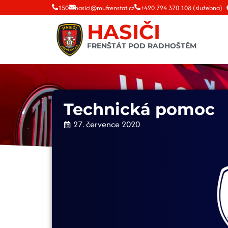
150
hasici@mufrenstat.cz
+420 724 370 108 (služebna)
HASIČI
FRENŠTÁT POD RADHOŠTĚM
Technická pomoc
27. července 2020