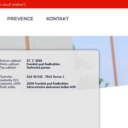
s slouží směna C
PREVENCE
KONTAKT
Datum události
27. 7. 2020
Místo události
Frenštát pod Radhoštěm
Typ události
Technická pomoc
Technika
CAS 20 S2Z - T815 Terrno 1
Jednotky HZS
-
Jednotky JSDH
JSDH Frenštát pod Radhoštěm
Další složky
Zdravotnická záchranná služba MSK