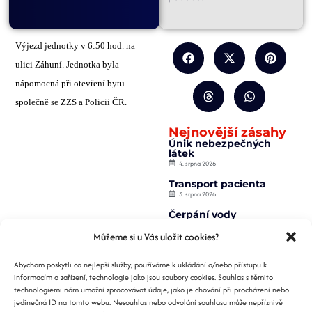
Výjezd jednotky v 6:50 hod. na
ulici Záhuní. Jednotka byla
nápomocná při otevření bytu
společně se ZZS a Policii ČR.
Nejnovější zásahy
Únik nebezpečných
látek
4. srpna 2026
Transport pacienta
3. srpna 2026
Čerpání vody
2. srpna 2026
Můžeme si u Vás uložit cookies?
Záchrana osoby z
výtahu
Abychom poskytli co nejlepší služby, používáme k ukládání a/nebo přístupu k
2. srpna 2026
informacím o zařízení, technologie jako jsou soubory cookies. Souhlas s těmito
Požár nízké budovy
technologiemi nám umožní zpracovávat údaje, jako je chování při procházení nebo
1. srpna 2026
jedinečná ID na tomto webu. Nesouhlas nebo odvolání souhlasu může nepříznivě