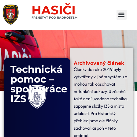
HASIČI
FRENŠTÁT POD RADHOŠTĚM
Archivovaný článek
Technická
Články do roku 2019 byly
pomoc –
vytvářeny v jiném systému a
mohou tak obsahovat
spolupráce
nefunkční odkazy. U zásahů
IZS
také není uvedena technika,
zapojené složky IZS a místo
události. Pro historický
přehled jsme ale články
zachovali aspoň v této
podobě.