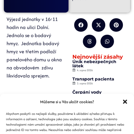
Výjezd jednotky v 16:11
hodin na ulici Dolní.
Jednalo se o bodavý
hmyz. Jednotka bodavý
hmyz ve třetím podlaží
Nejnovější zásahy
panelového domu u okna
Únik nebezpečných
látek
na obvodovém zdivu
4. srpna 2026
likvidovala sprejem.
Transport pacienta
3. srpna 2026
Čerpání vody
2. srpna 2026
Můžeme si u Vás uložit cookies?
Záchrana osoby z
výtahu
Abychom poskytli co nejlepší služby, používáme k ukládání a/nebo přístupu k
2. srpna 2026
informacím o zařízení, technologie jako jsou soubory cookies. Souhlas s těmito
Požár nízké budovy
technologiemi nám umožní zpracovávat údaje, jako je chování při procházení nebo
1. srpna 2026
jedinečná ID na tomto webu. Nesouhlas nebo odvolání souhlasu může nepříznivě