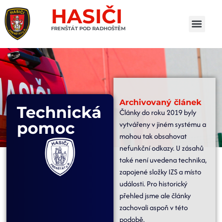
HASIČI
FRENŠTÁT POD RADHOŠTĚM
Archivovaný článek
Technická
Články do roku 2019 byly
pomoc
vytvářeny v jiném systému a
mohou tak obsahovat
nefunkční odkazy. U zásahů
také není uvedena technika,
zapojené složky IZS a místo
události. Pro historický
přehled jsme ale články
zachovali aspoň v této
podobě.