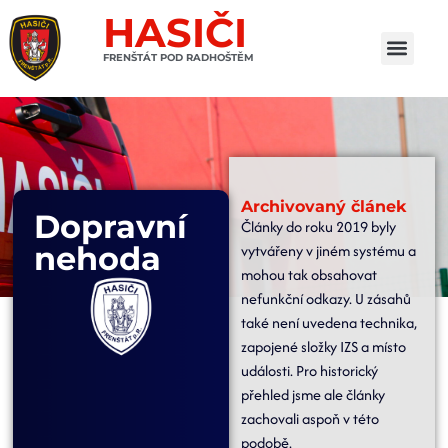
HASIČI
FRENŠTÁT POD RADHOŠTĚM
Archivovaný článek
Dopravní
Články do roku 2019 byly
nehoda
vytvářeny v jiném systému a
mohou tak obsahovat
nefunkční odkazy. U zásahů
také není uvedena technika,
zapojené složky IZS a místo
události. Pro historický
přehled jsme ale články
zachovali aspoň v této
podobě.