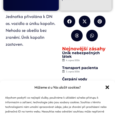
Jednotka přivolána k DN
os. vozidla a úniku kapalin.
Nehoda se obešla bez
zranění. Únik kapalin
zastaven.
Nejnovější zásahy
Únik nebezpečných
látek
4. srpna 2026
Transport pacienta
3. srpna 2026
Čerpání vody
2. srpna 2026
Můžeme si u Vás uložit cookies?
Záchrana osoby z
výtahu
Abychom poskytli co nejlepší služby, používáme k ukládání a/nebo přístupu k
2. srpna 2026
informacím o zařízení, technologie jako jsou soubory cookies. Souhlas s těmito
Požár nízké budovy
technologiemi nám umožní zpracovávat údaje, jako je chování při procházení nebo
1. srpna 2026
jedinečná ID na tomto webu. Nesouhlas nebo odvolání souhlasu může nepříznivě