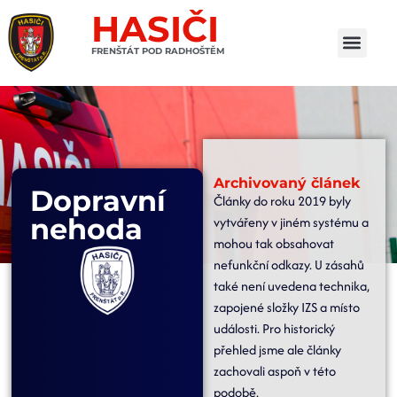
HASIČI
FRENŠTÁT POD RADHOŠTĚM
Archivovaný článek
Dopravní
Články do roku 2019 byly
nehoda
vytvářeny v jiném systému a
mohou tak obsahovat
nefunkční odkazy. U zásahů
také není uvedena technika,
zapojené složky IZS a místo
události. Pro historický
přehled jsme ale články
zachovali aspoň v této
podobě.