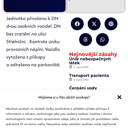
Jednotka přivolána k DN
dvou osobních vozidel. DN
bez zranění na ulici
Střelniční. . Kontrola úniku
provozních náplní. Vozidlo
Nejnovější zásahy
vytaženo z příkopy
Únik nebezpečných
látek
a odtaženo na parkoviště.
4. srpna 2026
Transport pacienta
3. srpna 2026
Čerpání vody
2. srpna 2026
Můžeme si u Vás uložit cookies?
Záchrana osoby z
výtahu
Abychom poskytli co nejlepší služby, používáme k ukládání a/nebo přístupu k
2. srpna 2026
informacím o zařízení, technologie jako jsou soubory cookies. Souhlas s těmito
Požár nízké budovy
technologiemi nám umožní zpracovávat údaje, jako je chování při procházení nebo
1. srpna 2026
jedinečná ID na tomto webu. Nesouhlas nebo odvolání souhlasu může nepříznivě