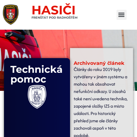
HASIČI
FRENŠTÁT POD RADHOŠTĚM
Archivovaný článek
Technická
Články do roku 2019 byly
pomoc
vytvářeny v jiném systému a
mohou tak obsahovat
nefunkční odkazy. U zásahů
také není uvedena technika,
zapojené složky IZS a místo
události. Pro historický
přehled jsme ale články
zachovali aspoň v této
podobě.