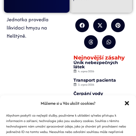
Jednotka provedla
likvidaci hmyzu na
Helštýně.
Nejnovější zásahy
Únik nebezpečných
látek
4. srpna 2026
Transport pacienta
3. srpna 2026
Čerpání vody
2. srpna 2026
Můžeme si u Vás uložit cookies?
Záchrana osoby z
výtahu
Abychom poskytli co nejlepší služby, používáme k ukládání a/nebo přístupu k
2. srpna 2026
informacím o zařízení, technologie jako jsou soubory cookies. Souhlas s těmito
Požár nízké budovy
technologiemi nám umožní zpracovávat údaje, jako je chování při procházení nebo
1. srpna 2026
jedinečná ID na tomto webu. Nesouhlas nebo odvolání souhlasu může nepříznivě