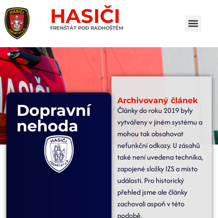
HASIČI
FRENŠTÁT POD RADHOŠTĚM
Archivovaný článek
Dopravní
Články do roku 2019 byly
nehoda
vytvářeny v jiném systému a
mohou tak obsahovat
nefunkční odkazy. U zásahů
také není uvedena technika,
zapojené složky IZS a místo
události. Pro historický
přehled jsme ale články
zachovali aspoň v této
podobě.