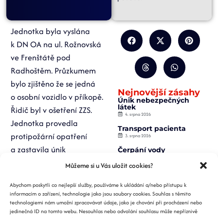
Jednotka byla vyslána
k DN OA na ul. Rožnovská
ve Frenštátě pod
Radhoštěm. Průzkumem
bylo zjištěno že se jedná
Nejnovější zásahy
o osobní vozidlo v příkopě.
Únik nebezpečných
látek
Řidič byl v ošetření ZZS.
4. srpna 2026
Jednotka provedla
Transport pacienta
protipožární opatření
3. srpna 2026
a zastavila únik
Čerpání vody
2. srpna 2026
provozních kapalin.
Můžeme si u Vás uložit cookies?
Záchrana osoby z
výtahu
Abychom poskytli co nejlepší služby, používáme k ukládání a/nebo přístupu k
2. srpna 2026
informacím o zařízení, technologie jako jsou soubory cookies. Souhlas s těmito
Požár nízké budovy
technologiemi nám umožní zpracovávat údaje, jako je chování při procházení nebo
1. srpna 2026
jedinečná ID na tomto webu. Nesouhlas nebo odvolání souhlasu může nepříznivě