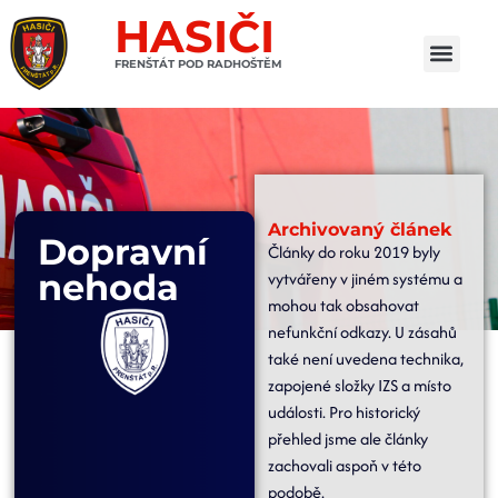
HASIČI
FRENŠTÁT POD RADHOŠTĚM
Archivovaný článek
Dopravní
Články do roku 2019 byly
nehoda
vytvářeny v jiném systému a
mohou tak obsahovat
nefunkční odkazy. U zásahů
také není uvedena technika,
zapojené složky IZS a místo
události. Pro historický
přehled jsme ale články
zachovali aspoň v této
podobě.