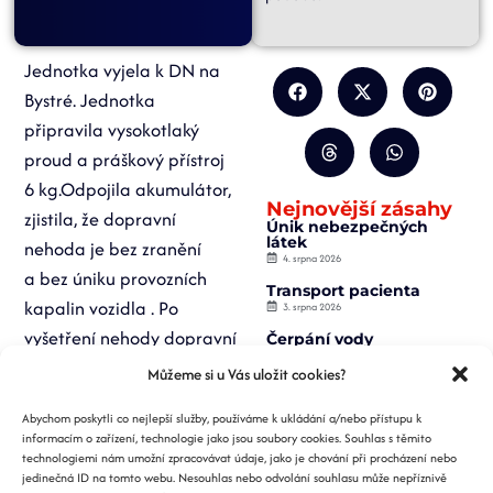
Jednotka vyjela k DN na
Bystré. Jednotka
připravila vysokotlaký
proud a práškový přístroj
6 kg.Odpojila akumulátor,
Nejnovější zásahy
zjistila, že dopravní
Únik nebezpečných
látek
nehoda je bez zranění
4. srpna 2026
a bez úniku provozních
Transport pacienta
kapalin vozidla . Po
3. srpna 2026
vyšetření nehody dopravní
Čerpání vody
2. srpna 2026
policii pomáhala
Můžeme si u Vás uložit cookies?
Záchrana osoby z
s vytlačením vozidla zpět
výtahu
Abychom poskytli co nejlepší služby, používáme k ukládání a/nebo přístupu k
2. srpna 2026
na silnici.
informacím o zařízení, technologie jako jsou soubory cookies. Souhlas s těmito
Požár nízké budovy
technologiemi nám umožní zpracovávat údaje, jako je chování při procházení nebo
1. srpna 2026
jedinečná ID na tomto webu. Nesouhlas nebo odvolání souhlasu může nepříznivě