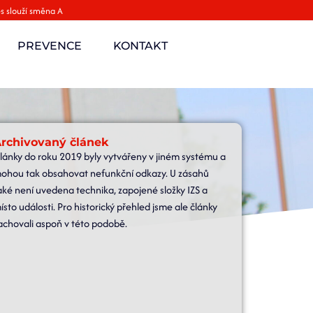
s slouží směna A
PREVENCE
KONTAKT
rchivovaný článek
lánky do roku 2019 byly vytvářeny v jiném systému a
ohou tak obsahovat nefunkční odkazy. U zásahů
aké není uvedena technika, zapojené složky IZS a
ísto události. Pro historický přehled jsme ale články
achovali aspoň v této podobě.