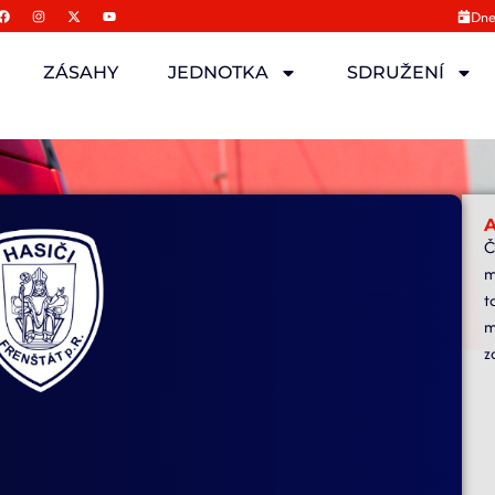
Dne
ZÁSAHY
JEDNOTKA
SDRUŽENÍ
A
Č
m
t
m
z