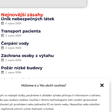
Nejnovější zásahy
Únik nebezpečných látek
4. srpna 2026
Transport pacienta
3. srpna 2026
Čerpání vody
2. srpna 2026
Záchrana osoby z výtahu
2. srpna 2026
Požár nízké budovy
1. srpna 2026
Planý poplach
1. srpna 2026
Můžeme si u Vás uložit cookies?
li co nejlepší služby, používáme k ukládání a/nebo přístupu k informacím o zařízení,
ako jsou soubory cookies. Souhlas s těmito technologiemi nám umožní zpracovávat
e chování při procházení nebo jedinečná ID na tomto webu. Nesouhlas nebo odvolání
nepříznivě ovlivnit určité vlastnosti a funkce.