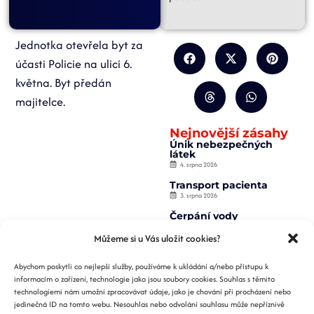
Jednotka otevřela byt za
účasti Policie na ulici 6.
května. Byt předán
majitelce.
Nejnovější zásahy
Únik nebezpečných
látek
4. srpna 2026
Transport pacienta
3. srpna 2026
Čerpání vody
2. srpna 2026
Můžeme si u Vás uložit cookies?
Záchrana osoby z
výtahu
Abychom poskytli co nejlepší služby, používáme k ukládání a/nebo přístupu k
2. srpna 2026
informacím o zařízení, technologie jako jsou soubory cookies. Souhlas s těmito
Požár nízké budovy
technologiemi nám umožní zpracovávat údaje, jako je chování při procházení nebo
1. srpna 2026
jedinečná ID na tomto webu. Nesouhlas nebo odvolání souhlasu může nepříznivě