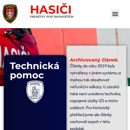
HASIČI
FRENŠTÁT POD RADHOŠTĚM
Archivovaný článek
Technická
Články do roku 2019 byly
pomoc
vytvářeny v jiném systému a
mohou tak obsahovat
nefunkční odkazy. U zásahů
také není uvedena technika,
zapojené složky IZS a místo
události. Pro historický
přehled jsme ale články
zachovali aspoň v této
podobě.