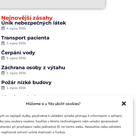
Nejnovější zásahy
Únik nebezpečných látek
4. srpna 2026
Transport pacienta
3. srpna 2026
Čerpání vody
2. srpna 2026
Záchrana osoby z výtahu
2. srpna 2026
Požár nízké budovy
1. srpna 2026
Planý poplach
1. srpna 2026
Můžeme si u Vás uložit cookies?
li co nejlepší služby, používáme k ukládání a/nebo přístupu k informacím o zařízení,
ako jsou soubory cookies. Souhlas s těmito technologiemi nám umožní zpracovávat
e chování při procházení nebo jedinečná ID na tomto webu. Nesouhlas nebo odvolání
nepříznivě ovlivnit určité vlastnosti a funkce.