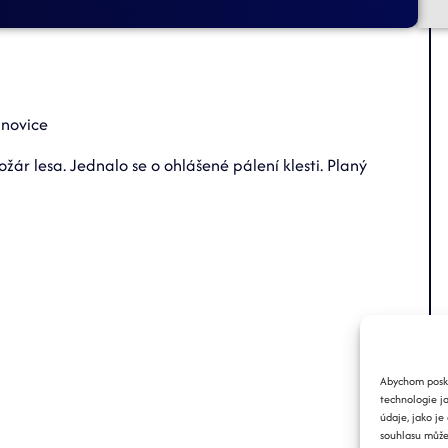
anovice
žár lesa. Jednalo se o ohlášené pálení klesti. Planý
Abychom poskyt
technologie j
údaje, jako j
souhlasu může 