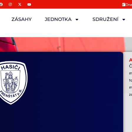
Dne
ZÁSAHY
JEDNOTKA
SDRUŽENÍ
A
Č
m
t
m
z