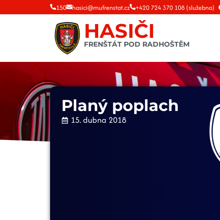
150
hasici@mufrenstat.cz
+420 724 370 108 (služebna)
HASIČI
FRENŠTÁT POD RADHOŠTĚM
Planý poplach
15. dubna 2018