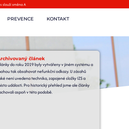
s slouží směna A
PREVENCE
KONTAKT
rchivovaný článek
lánky do roku 2019 byly vytvářeny v jiném systému a
ohou tak obsahovat nefunkční odkazy. U zásahů
aké není uvedena technika, zapojené složky IZS a
ísto události. Pro historický přehled jsme ale články
achovali aspoň v této podobě.