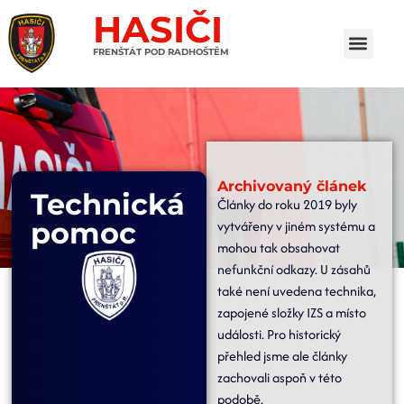
HASIČI
FRENŠTÁT POD RADHOŠTĚM
Archivovaný článek
Technická
Články do roku 2019 byly
pomoc
vytvářeny v jiném systému a
mohou tak obsahovat
nefunkční odkazy. U zásahů
také není uvedena technika,
zapojené složky IZS a místo
události. Pro historický
přehled jsme ale články
zachovali aspoň v této
podobě.