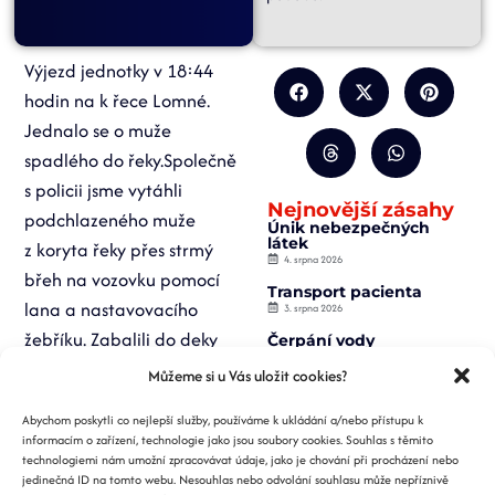
Výjezd jednotky v 18:44
hodin na k řece Lomné.
Jednalo se o muže
spadlého do řeky.Společně
s policii jsme vytáhli
Nejnovější zásahy
podchlazeného muže
Únik nebezpečných
látek
z koryta řeky přes strmý
4. srpna 2026
břeh na vozovku pomocí
Transport pacienta
lana a nastavovacího
3. srpna 2026
žebříku. Zabalili do deky
Čerpání vody
2. srpna 2026
na páteřové desce
Můžeme si u Vás uložit cookies?
Záchrana osoby z
a přikryli termofolii. Po
výtahu
Abychom poskytli co nejlepší služby, používáme k ukládání a/nebo přístupu k
2. srpna 2026
příjezdu ZZS jsme
informacím o zařízení, technologie jako jsou soubory cookies. Souhlas s těmito
Požár nízké budovy
pacienta převezli na
technologiemi nám umožní zpracovávat údaje, jako je chování při procházení nebo
1. srpna 2026
jedinečná ID na tomto webu. Nesouhlas nebo odvolání souhlasu může nepříznivě
nosítkách do vozidla ZZS.