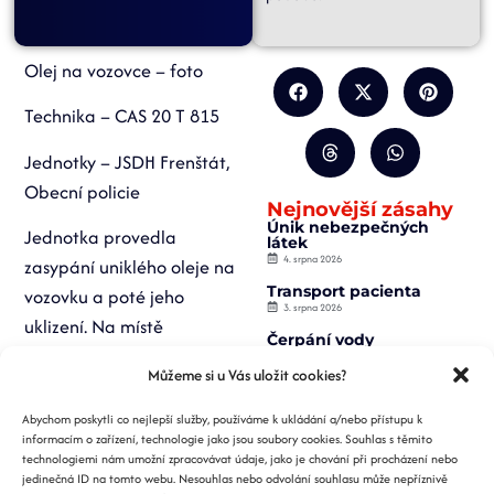
Olej na vozovce – foto
Technika – CAS 20 T 815
Jednotky – JSDH Frenštát,
Obecní policie
Nejnovější zásahy
Únik nebezpečných
Jednotka provedla
látek
4. srpna 2026
zasypání uniklého oleje na
Transport pacienta
vozovku a poté jeho
3. srpna 2026
uklizení. Na místě
Čerpání vody
i Městská policie na ulici
2. srpna 2026
Můžeme si u Vás uložit cookies?
Podkopčí.
Záchrana osoby z
výtahu
Abychom poskytli co nejlepší služby, používáme k ukládání a/nebo přístupu k
2. srpna 2026
informacím o zařízení, technologie jako jsou soubory cookies. Souhlas s těmito
Požár nízké budovy
technologiemi nám umožní zpracovávat údaje, jako je chování při procházení nebo
1. srpna 2026
jedinečná ID na tomto webu. Nesouhlas nebo odvolání souhlasu může nepříznivě