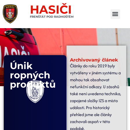
HASIČI
FRENŠTÁT POD RADHOŠTĚM
Archivovaný článek
Únik
Články do roku 2019 byly
ropných
vytvářeny v jiném systému a
mohou tak obsahovat
produktů
nefunkční odkazy. U zásahů
také není uvedena technika,
zapojené složky IZS a místo
události. Pro historický
přehled jsme ale články
zachovali aspoň v této
podobě.