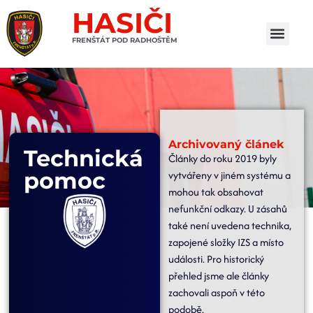
HASIČI
FRENŠTÁT POD RADHOŠTĚM
Archivovaný článek
Technická
Články do roku 2019 byly
pomoc
vytvářeny v jiném systému a
mohou tak obsahovat
nefunkční odkazy. U zásahů
také není uvedena technika,
zapojené složky IZS a místo
události. Pro historický
přehled jsme ale články
zachovali aspoň v této
podobě.