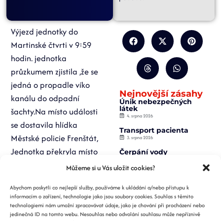
Výjezd jednotky do
Martinské čtvrti v 9:59
hodin. jednotka
průzkumem zjistila ,že se
jedná o propadle víko
Nejnovější zásahy
kanálu do odpadní
Únik nebezpečných
látek
šachty.Na místo události
4. srpna 2026
se dostavila hlídka
Transport pacienta
Městské policie Frenštát,
3. srpna 2026
Jednotka překryla místo
Čerpání vody
2. srpna 2026
propadu dřevěnou
Můžeme si u Vás uložit cookies?
Záchrana osoby z
paletou a ohradila
výtahu
Abychom poskytli co nejlepší služby, používáme k ukládání a/nebo přístupu k
2. srpna 2026
vytyčovací páskou. MP
informacím o zařízení, technologie jako jsou soubory cookies. Souhlas s těmito
Požár nízké budovy
informovala vedouciho
technologiemi nám umožní zpracovávat údaje, jako je chování při procházení nebo
1. srpna 2026
jedinečná ID na tomto webu. Nesouhlas nebo odvolání souhlasu může nepříznivě
odboru MU Frenštát.