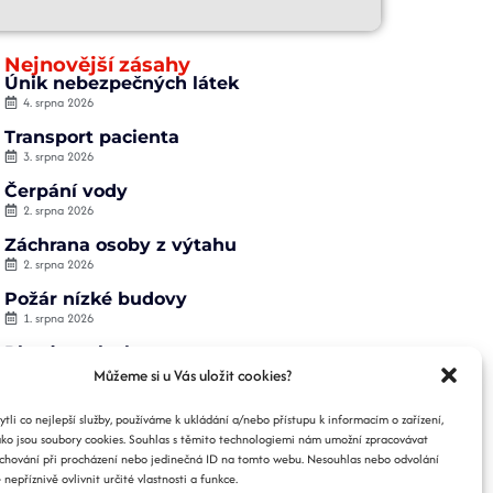
Nejnovější zásahy
Únik nebezpečných látek
4. srpna 2026
Transport pacienta
3. srpna 2026
Čerpání vody
2. srpna 2026
Záchrana osoby z výtahu
2. srpna 2026
Požár nízké budovy
1. srpna 2026
Planý poplach
1. srpna 2026
Můžeme si u Vás uložit cookies?
li co nejlepší služby, používáme k ukládání a/nebo přístupu k informacím o zařízení,
ako jsou soubory cookies. Souhlas s těmito technologiemi nám umožní zpracovávat
e chování při procházení nebo jedinečná ID na tomto webu. Nesouhlas nebo odvolání
nepříznivě ovlivnit určité vlastnosti a funkce.