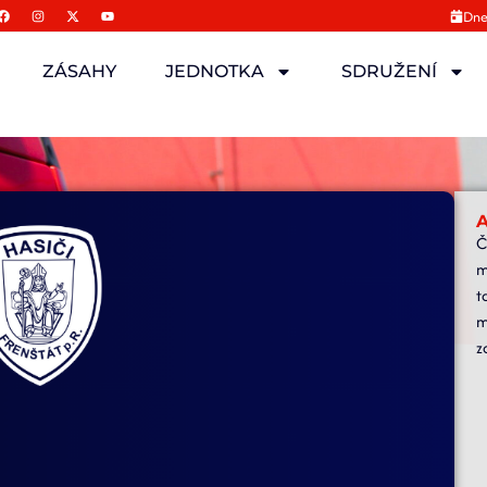
Dne
ZÁSAHY
JEDNOTKA
SDRUŽENÍ
A
Č
m
t
m
z