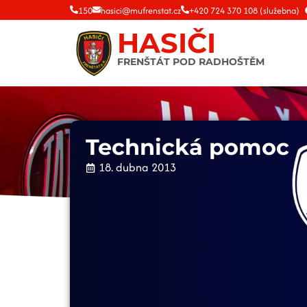
150
hasici@mufrenstat.cz
+420 724 370 108 (služebna)
HASIČI
FRENŠTÁT POD RADHOŠTĚM
Technická pomoc
18. dubna 2013