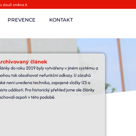
s slouží směna A
PREVENCE
KONTAKT
rchivovaný článek
lánky do roku 2019 byly vytvářeny v jiném systému a
ohou tak obsahovat nefunkční odkazy. U zásahů
aké není uvedena technika, zapojené složky IZS a
ísto události. Pro historický přehled jsme ale články
achovali aspoň v této podobě.