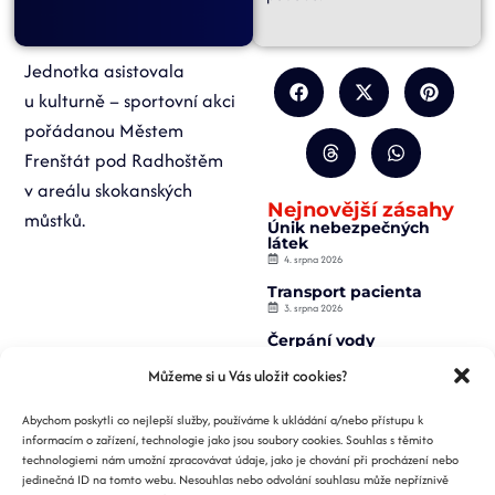
Jednotka asistovala
u kulturně – sportovní akci
pořádanou Městem
Frenštát pod Radhoštěm
v areálu skokanských
Nejnovější zásahy
můstků.
Únik nebezpečných
látek
4. srpna 2026
Transport pacienta
3. srpna 2026
Čerpání vody
2. srpna 2026
Můžeme si u Vás uložit cookies?
Záchrana osoby z
výtahu
Abychom poskytli co nejlepší služby, používáme k ukládání a/nebo přístupu k
2. srpna 2026
informacím o zařízení, technologie jako jsou soubory cookies. Souhlas s těmito
Požár nízké budovy
technologiemi nám umožní zpracovávat údaje, jako je chování při procházení nebo
1. srpna 2026
jedinečná ID na tomto webu. Nesouhlas nebo odvolání souhlasu může nepříznivě