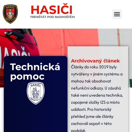
HASIČI
FRENŠTÁT POD RADHOŠTĚM
Archivovaný článek
Technická
Články do roku 2019 byly
pomoc
vytvářeny v jiném systému a
mohou tak obsahovat
nefunkční odkazy. U zásahů
také není uvedena technika,
zapojené složky IZS a místo
události. Pro historický
přehled jsme ale články
zachovali aspoň v této
podobě.