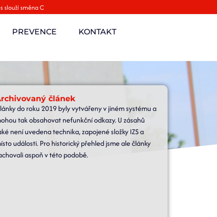
s slouží směna C
PREVENCE
KONTAKT
rchivovaný článek
lánky do roku 2019 byly vytvářeny v jiném systému a
ohou tak obsahovat nefunkční odkazy. U zásahů
aké není uvedena technika, zapojené složky IZS a
ísto události. Pro historický přehled jsme ale články
achovali aspoň v této podobě.