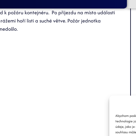
od k požáru kontejnéru. Po příjezdu na místo události
ážemi hoří listi a suché větve. Požár jednotka
nedošlo.
Abychom poskyt
technologie j
údaje, jako j
souhlasu může 