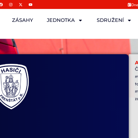
Dne
ZÁSAHY
JEDNOTKA
SDRUŽENÍ
A
Č
m
t
m
z