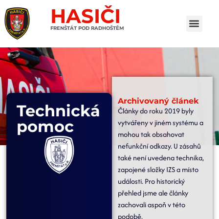
HASIČI
FRENŠTÁT POD RADHOŠTĚM
Archivovaný článek
Technická
Články do roku 2019 byly
pomoc
vytvářeny v jiném systému a
mohou tak obsahovat
nefunkční odkazy. U zásahů
také není uvedena technika,
zapojené složky IZS a místo
události. Pro historický
přehled jsme ale články
zachovali aspoň v této
podobě.