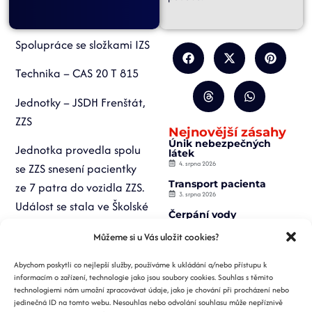
Spolupráce se složkami IZS
Technika – CAS 20 T 815
Jednotky – JSDH Frenštát,
ZZS
Nejnovější zásahy
Únik nebezpečných
Jednotka provedla spolu
látek
4. srpna 2026
se ZZS snesení pacientky
Transport pacienta
ze 7 patra do vozidla ZZS.
3. srpna 2026
Událost se stala ve Školské
Čerpání vody
čtvrti.
2. srpna 2026
Můžeme si u Vás uložit cookies?
Záchrana osoby z
výtahu
Abychom poskytli co nejlepší služby, používáme k ukládání a/nebo přístupu k
2. srpna 2026
informacím o zařízení, technologie jako jsou soubory cookies. Souhlas s těmito
Požár nízké budovy
technologiemi nám umožní zpracovávat údaje, jako je chování při procházení nebo
1. srpna 2026
jedinečná ID na tomto webu. Nesouhlas nebo odvolání souhlasu může nepříznivě