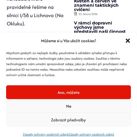
Květen a červen ve
znamení taktických
pravidelně řešíme na
cvičení
silnici I/58 u Lichnova (Na
23. června 2026
Okluku).
V rámci dopravní
výchovy jsme
představili naši činnost
žákům
Můžeme si u Vás uložit cookies?
21. května 2026
K akci Daruj krev s
Abychom poskytli co nejlepší služby, používáme k ukládání a/nebo přístupu k
hasiči se připojil opět
vysoký počet dárců
informacím o zařízení, technologie jako jsou soubory cookies. Souhlas s těmito
5. května 2026
technologiemi nám umožní zpracovávat údaje, jako je chování při procházení nebo
jedinečná ID na tomto webu. Nesouhlas nebo odvolání souhlasu může nepříznivě
Ve frenštátském
ovlivnit určité vlastnosti a funkce.
autokempu jsme
představili práci hasičů
žákům ZŠ
24. dubna 2026
Ano, můžete
Zúčastnili jsme se IMZ
ve vyprošťování v
Ne
Bílovci
13. dubna 2026
Zobrazit předvolby
Opět můžete darovat
krev s hasiči ve
Frenštátě pod
Radhoštěm
Zásady ochrany osobních údajů
Zásady ochrany osobních údajů
12. dubna 2026