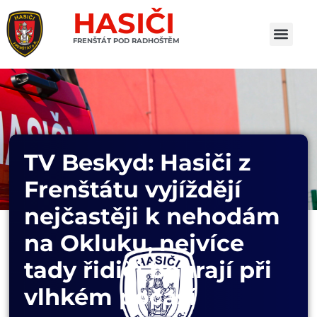
HASIČI
FRENŠTÁT POD RADHOŠTĚM
TV Beskyd: Hasiči z
Frenštátu vyjíždějí
nejčastěji k nehodám
na Okluku, nejvíce
tady řidiči bourají při
vlhkém počasí