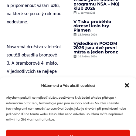
programu NSA – Můj
a připomenout vázání uzlů,
klub 2026
1. června 2026
na které se po celý rok moc
V Tísku proběhlo
nedostane.
okresní kolo hry
Plamen
23. května 2026
Výsledkem POODM
Nasazená družstva v letošní
2026 jsou dvě první
místa a jeden bronz
soutěži obsadila bronzové
18. května 2026
3. A bramborové 4. místo.
V jednotlivcích se nejlépe
umístil Jiří Vojtek na 4. místě.
Můžeme si u Vás uložit cookies?
Výsledný čas byl součtem
pospojování spojek hadic na
Abychom poskytli co nejlepší služby, používáme k ukládání a/nebo přístupu k
informacím o zařízení, technologie jako jsou soubory cookies. Souhlas s těmito
základně a uvázáním čtyř
technologiemi nám umožní zpracovávat údaje, jako je chování při procházení nebo
uzlů na břevno a proudnici.
jedinečná ID na tomto webu. Nesouhlas nebo odvolání souhlasu může nepříznivě
ovlivnit určité vlastnosti a funkce.