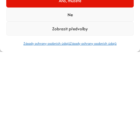
Ano, můžete
Další soutěž se uskuteční ve
Fulneku 28.3. a bude se
Ne
jednat o uzlařskou štafetu.
Zobrazit předvolby
Zásady ochrany osobních údajů
Zásady ochrany osobních údajů
Děkuji za účast
a reprezentaci, vzhůru do
dalšího tréninku.
Za vedení MHF, Martin Turek