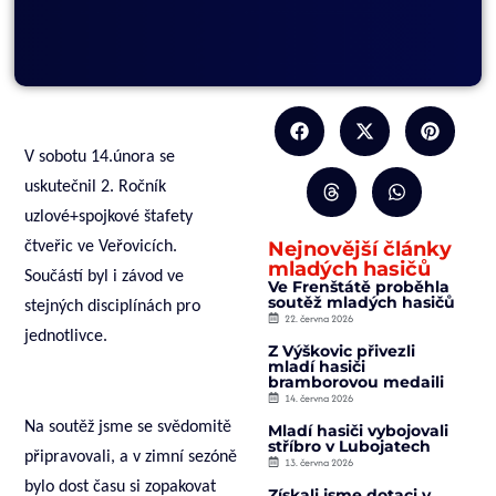
V sobotu 14.února se
uskutečnil 2. Ročník
uzlové+spojkové štafety
Nejnovější články
čtveřic ve Veřovicích.
mladých hasičů
Součástí byl i závod ve
Ve Frenštátě proběhla
soutěž mladých hasičů
stejných disciplínách pro
22. června 2026
jednotlivce.
Z Výškovic přivezli
mladí hasiči
bramborovou medaili
14. června 2026
Na soutěž jsme se svědomitě
Mladí hasiči vybojovali
stříbro v Lubojatech
připravovali, a v zimní sezóně
13. června 2026
bylo dost času si zopakovat
Získali jsme dotaci v