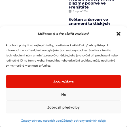
plazmy poprvé ve
Frenštátě
8. srpna 2026
Květen a červen ve
znamení taktických
cvičení
23. června 2026
Můžeme si u Vás uložit cookies?
V rámci dopravní
výchovy jsme
Abychom poskytli co nejlepší služby, používáme k ukládání a/nebo přístupu k
představili naši činnost
informacím o zařízení, technologie jako jsou soubory cookies. Souhlas s těmito
žákům
technologiemi nám umožní zpracovávat údaje, jako je chování při procházení nebo
21. května 2026
jedinečná ID na tomto webu. Nesouhlas nebo odvolání souhlasu může nepříznivě
K akci Daruj krev s
ovlivnit určité vlastnosti a funkce.
hasiči se připojil opět
vysoký počet dárců
5. května 2026
Ano, můžete
Ve frenštátském
autokempu jsme
představili práci hasičů
Ne
žákům ZŠ
24. dubna 2026
Zobrazit předvolby
Zúčastnili jsme se IMZ
ve vyprošťování v
Bílovci
Zásady ochrany osobních údajů
Zásady ochrany osobních údajů
13. dubna 2026