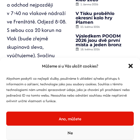
a odchod nejpozději
1. června 2026
v 7:40 na vlakové nádraží
V Tísku proběhlo
okresní kolo hry
ve Frenštátě. Odjezd 8:08.
Plamen
23. května 2026
S sebou cca 20 korun na
Výsledkem POODM
Vlak (bude zřejmě
2026 jsou dvě první
místa a jeden bronz
skupinová sleva,
18. května 2026
vyúčtujeme). Svačinu
a pití, kapesné na kofolu,
Můžeme si u Vás uložit cookies?
polévku, rodiče mohou
Abychom poskytli co nejlepší služby, používáme k ukládání a/nebo přístupu k
jedno zdravotní pivo
.
informacím o zařízení, technologie jako jsou soubory cookies. Souhlas s těmito
Vhodné oblečení,
technologiemi nám umožní zpracovávat údaje, jako je chování při procházení nebo
jedinečná ID na tomto webu. Nesouhlas nebo odvolání souhlasu může nepříznivě
případně převlečení
ovlivnit určité vlastnosti a funkce.
(tričko) do baťůžku. Určitě
nebrat zavazadla do ruky
Ano, můžete
(igelitové tašky
a podobně).
Ne