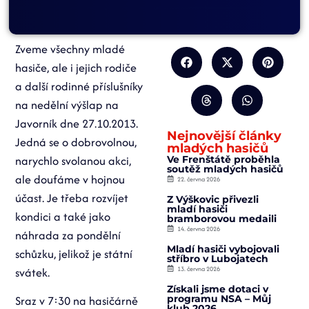
Zveme všechny mladé
hasiče, ale i jejich rodiče
a další rodinné příslušníky
na nedělní výšlap na
Javorník dne 27.10.2013.
Nejnovější články
Jedná se o dobrovolnou,
mladých hasičů
narychlo svolanou akci,
Ve Frenštátě proběhla
soutěž mladých hasičů
ale doufáme v hojnou
22. června 2026
účast. Je třeba rozvíjet
Z Výškovic přivezli
mladí hasiči
kondici a také jako
bramborovou medaili
14. června 2026
náhrada za pondělní
Mladí hasiči vybojovali
schůzku, jelikož je státní
stříbro v Lubojatech
svátek.
13. června 2026
Získali jsme dotaci v
programu NSA – Můj
Sraz v 7:30 na hasičárně
klub 2026